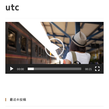
utc
動
画
プ
レ
ー
ヤ
ー
00:00
00:21
最近の投稿